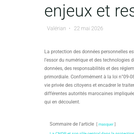
enjeux et re
Valérian
22 mai 2026
La protection des données personnelles e
l’essor du numérique et des technologies de
données, des responsabilités et des réglem
primordiale. Conformément à la loi n°09-08,
vie privée des citoyens et encadrer le trait
différentes autorités marocaines impliquée
qui en découlent.
Sommaire de l'article
masquer
La CNDP et son rôle central dans la protecti