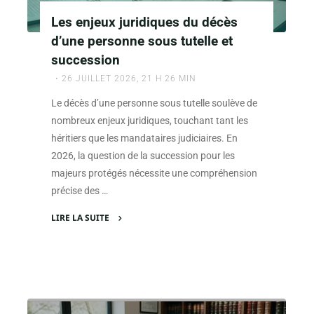
est-
Les enjeux juridiques du décès
elle
d’une personne sous tutelle et
essentielle
succession
dans
26 JUILLET 2026, 21 H 26 MIN
le
processus
Le décès d’une personne sous tutelle soulève de
successoral
nombreux enjeux juridiques, touchant tant les
?"
héritiers que les mandataires judiciaires. En
2026, la question de la succession pour les
majeurs protégés nécessite une compréhension
précise des …
LIRE LA SUITE
"Les
enjeux
juridiques
du
décès