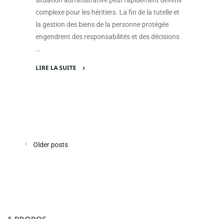
situation administrative peut rapidement devenir
complexe pour les héritiers. La fin de la tutelle et
la gestion des biens de la personne protégée
engendrent des responsabilités et des décisions
…
LIRE LA SUITE
"Pourquoi
la
consultation
du
dossier
de
Older posts
tutelle
après
décès
est
cruciale
pour