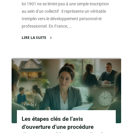
loi 1901 ne se limite pas à une simple inscription
au sein d’un collectif : il représente un véritable
tremplin vers le développement personnel et
professionnel. En France, …
LIRE LA SUITE
"Pourquoi
rejoindre
une
association
loi
1901
peut
changer
votre
FAMILLE
vie"
Les étapes clés de l’avis
d’ouverture d’une procédure