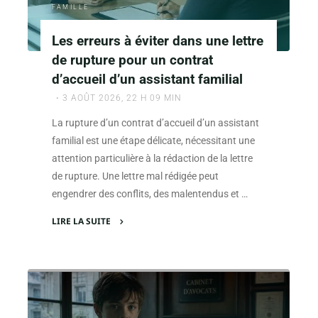
FAMILLE
éducative
expliquées"
Les erreurs à éviter dans une lettre
de rupture pour un contrat
d’accueil d’un assistant familial
3 AOÛT 2026, 22 H 09 MIN
La rupture d’un contrat d’accueil d’un assistant
familial est une étape délicate, nécessitant une
attention particulière à la rédaction de la lettre
de rupture. Une lettre mal rédigée peut
engendrer des conflits, des malentendus et …
LIRE LA SUITE
"Les
erreurs
à
éviter
dans