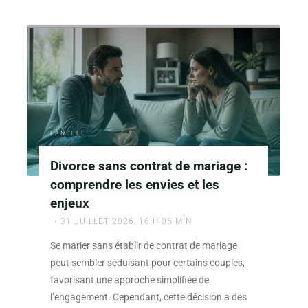
non
reconnu
et
héritage
:
comment
revendiquer
ses
FAMILLE
droits
en
Divorce sans contrat de mariage :
tant
comprendre les envies et les
qu’héritier
enjeux
?"
31 JUILLET 2026, 16 H 05 MIN
Se marier sans établir de contrat de mariage
peut sembler séduisant pour certains couples,
favorisant une approche simplifiée de
l’engagement. Cependant, cette décision a des