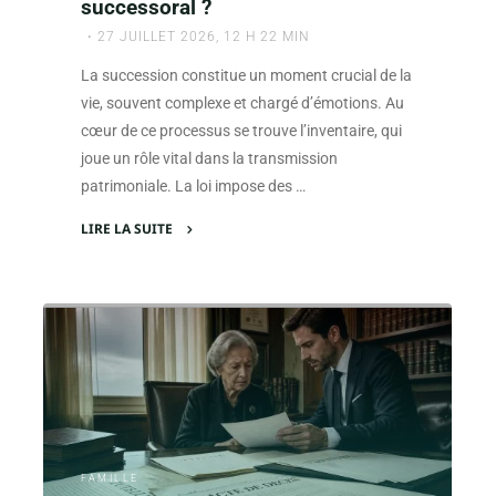
successoral ?
27 JUILLET 2026, 12 H 22 MIN
La succession constitue un moment crucial de la
vie, souvent complexe et chargé d’émotions. Au
cœur de ce processus se trouve l’inventaire, qui
joue un rôle vital dans la transmission
patrimoniale. La loi impose des …
LIRE LA SUITE
"Pourquoi
la
succession
avec
inventaire
et
présence
des
héritiers
FAMILLE
obligatoire