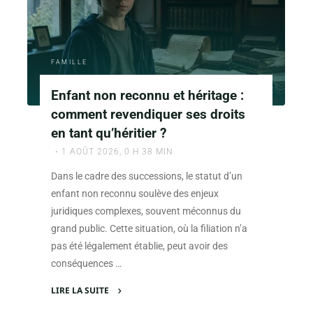
une
lettre
de
rupture
FAMILLE
pour
un
Enfant non reconnu et héritage :
contrat
comment revendiquer ses droits
d’accueil
en tant qu’héritier ?
d’un
1 AOÛT 2026, 0 H 38 MIN
assistant
familial"
Dans le cadre des successions, le statut d’un
enfant non reconnu soulève des enjeux
juridiques complexes, souvent méconnus du
grand public. Cette situation, où la filiation n’a
pas été légalement établie, peut avoir des
conséquences …
LIRE LA SUITE
"Enfant