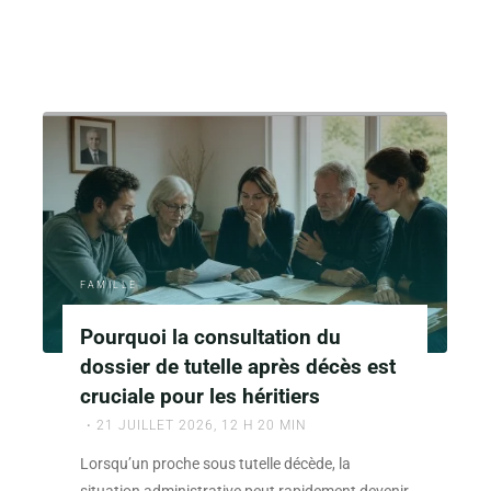
"Rôle
clé
d’un
avocat
en
droit
de
la
famille
:
Ses
FAMILLE
principales
missions"
Pourquoi la consultation du
dossier de tutelle après décès est
cruciale pour les héritiers
21 JUILLET 2026, 12 H 20 MIN
Lorsqu’un proche sous tutelle décède, la