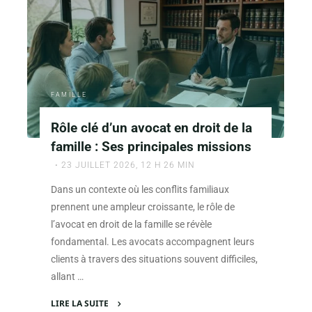
d’une
personne
sous
tutelle
et
succession"
FAMILLE
Rôle clé d’un avocat en droit de la
famille : Ses principales missions
23 JUILLET 2026, 12 H 26 MIN
Dans un contexte où les conflits familiaux
prennent une ampleur croissante, le rôle de
l’avocat en droit de la famille se révèle
fondamental. Les avocats accompagnent leurs
clients à travers des situations souvent difficiles,
allant …
LIRE LA SUITE