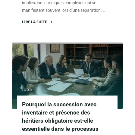
implications juridiques complexes qui se
manifestent souvent lors d’une séparation. …
LIRE LA SUITE
"Divorce
sans
contrat
de
mariage
:
comprendre
les
envies
FAMILLE
et
les
Pourquoi la succession avec
enjeux"
inventaire et présence des
héritiers obligatoire est-elle
essentielle dans le processus