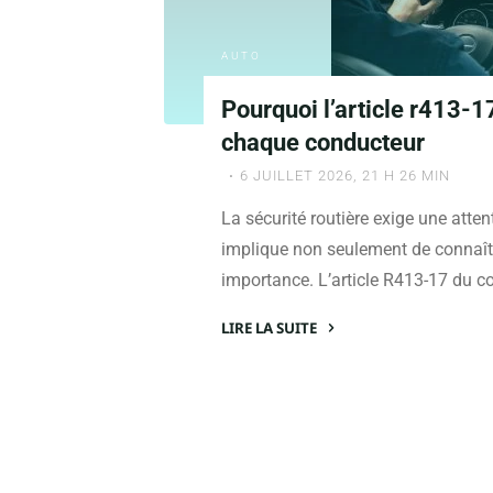
?"
AUTO
Pourquoi l’article r413-1
chaque conducteur
6 JUILLET 2026, 21 H 26 MIN
La sécurité routière exige une atte
implique non seulement de connaîtr
importance. L’article R413-17 du co
LIRE LA SUITE
"Pourquoi
l’article
r413-
17
du