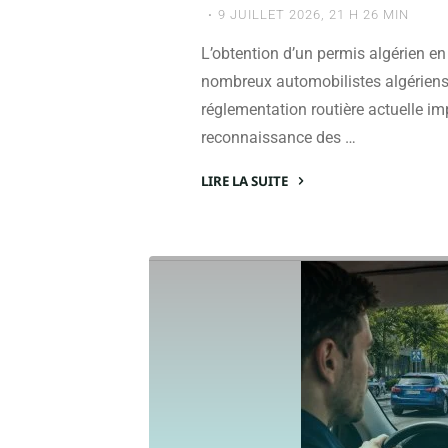
9 JUILLET 2026, 21 H 26 MIN
L’obtention d’un permis algérien e
nombreux automobilistes algériens d
réglementation routière actuelle i
reconnaissance des …
LIRE LA SUITE
"Comment
obtenir
un
permis
algérien
en
France
pour
conduire
facilement