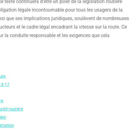
texte continuera d’être un pilier de la législation routière
ligation légale incontournable pour tous les usagers de la
 ainsi que ses implications juridiques, soulèvent de nombreuses
cteurs et le cadre légal encadrant la vitesse sur la route. Ce
sur la conduite responsable et les exigences que cela
ute
413-17
re
rité routière
ière
entation