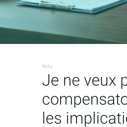
Actu
Je ne veux p
compensatoi
les implicat