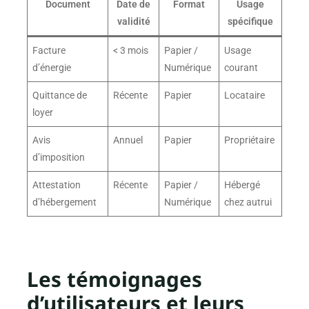
Document
Date de
Format
Usage
validité
spécifique
Facture
< 3 mois
Papier /
Usage
d’énergie
Numérique
courant
Quittance de
Récente
Papier
Locataire
loyer
Avis
Annuel
Papier
Propriétaire
d’imposition
Attestation
Récente
Papier /
Hébergé
d’hébergement
Numérique
chez autrui
Les témoignages
d’utilisateurs et leurs