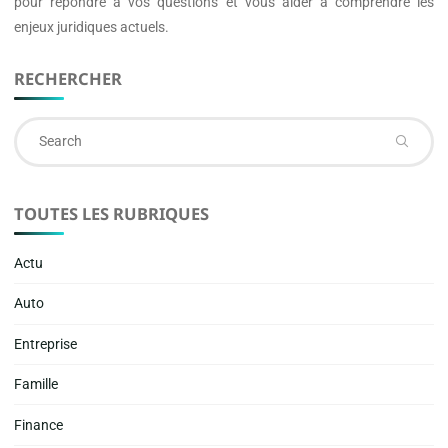
pour répondre à vos questions et vous aider à comprendre les
enjeux juridiques actuels.
RECHERCHER
Se
fo
TOUTES LES RUBRIQUES
Actu
Auto
Entreprise
Famille
Finance