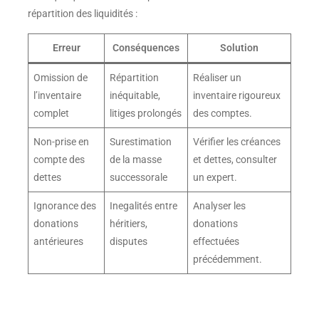
répartition des liquidités :
Erreur
Conséquences
Solution
Omission de
Répartition
Réaliser un
l’inventaire
inéquitable,
inventaire rigoureux
complet
litiges prolongés
des comptes.
Non-prise en
Surestimation
Vérifier les créances
compte des
de la masse
et dettes, consulter
dettes
successorale
un expert.
Ignorance des
Inegalités entre
Analyser les
donations
héritiers,
donations
antérieures
disputes
effectuées
précédemment.