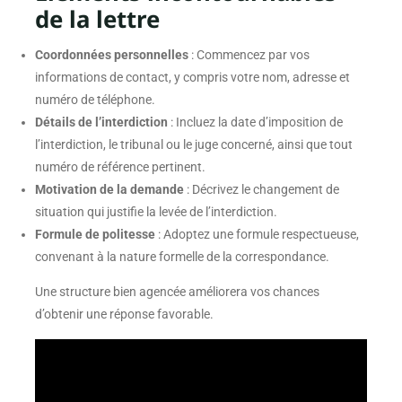
de la lettre
Coordonnées personnelles
: Commencez par vos
informations de contact, y compris votre nom, adresse et
numéro de téléphone.
Détails de l’interdiction
: Incluez la date d’imposition de
l’interdiction, le tribunal ou le juge concerné, ainsi que tout
numéro de référence pertinent.
Motivation de la demande
: Décrivez le changement de
situation qui justifie la levée de l’interdiction.
Formule de politesse
: Adoptez une formule respectueuse,
convenant à la nature formelle de la correspondance.
Une structure bien agencée améliorera vos chances
d’obtenir une réponse favorable.