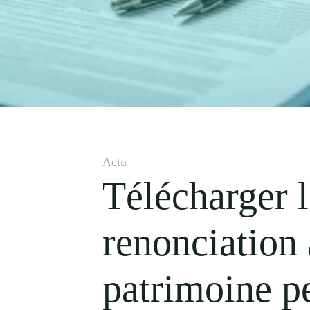
Actu
Télécharger l
renonciation 
patrimoine p