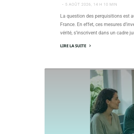
5 AOÛT 2026, 14 H 10 MIN
La question des perquisitions est 
France. En effet, ces mesures d’inv
vérité, s’inscrivent dans un cadre j
LIRE LA SUITE
"L’heure
légale
pour
la
perquisition
:
implications
et
procédures
à
respecter"