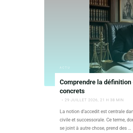
441-
7
du
Code
pénal
dans
les
affaires
criminelles"
ACTU
Comprendre la définition
concrets
29 JUILLET 2026, 21 H 38 MIN
La notion d’accedit est centrale d
civile et successorale. Ce terme, don
se joint à autre chose, prend des …