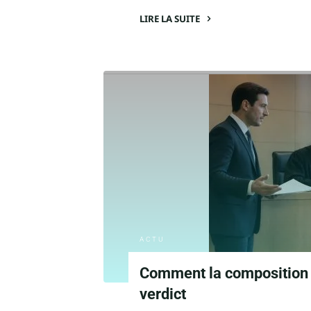
LIRE LA SUITE
"Comprendre
la
définition
d’accedit
à
travers
des
exemples
concrets"
ACTU
Comment la composition 
verdict