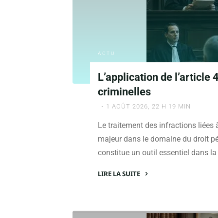
un
signalement"
ACTU
L’application de l’articl
criminelles
1 AOÛT 2026, 22 H 19 MIN
Le traitement des infractions liées 
majeur dans le domaine du droit pén
constitue un outil essentiel dans la
LIRE LA SUITE
"L’application
de
l’article