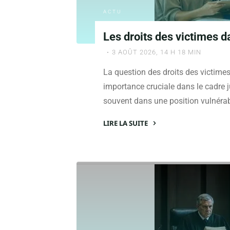
ACTU
Les droits des victimes 
3 AOÛT 2026, 14 H 18 MIN
La question des droits des victime
importance cruciale dans le cadre ju
souvent dans une position vulnérab
LIRE LA SUITE
"Les
droits
des
victimes
dans
la
procédure
après