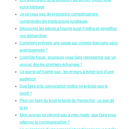
Les avantages de la donation au dernier vivant pour
votre héritage
Je ne veux pas de prestation compensatoire :
comprendre les implications juridiques
Découvrez les pièces à fournir pour Fredha et simplifiez
vos démarches
Comment prévenir une saisie sur compte bancaire sans
avertissement ?
Contrôle fiscal : pourquoi vous faire représenter par un
avocat dès les premiers échanges ?
Ce que le jaf n’aime pas : les erreurs à éviter lors d’une
audience
Que faire si la convocation police ne précise pas le
motif ?
Peut-on faire du bruit le lundi de Pentecôte : ce que dit
la loi
Mon avocat ne répond pas à mes mails : que faire pour
relancer la communication ?