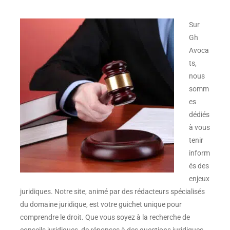
Sur
Gh
Avoca
ts
,
nous
somm
es
dédiés
à vous
tenir
inform
és des
enjeux
juridiques. Notre site, animé par des rédacteurs spécialisés
du domaine juridique, est votre guichet unique pour
comprendre le droit. Que vous soyez à la recherche de