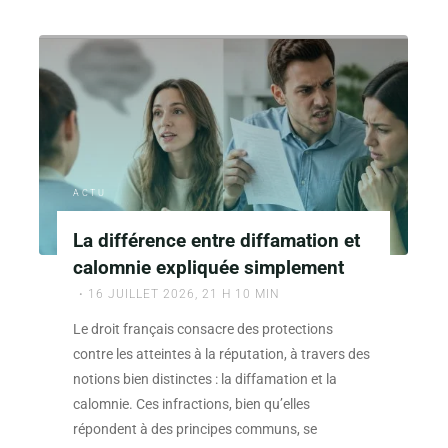
participer
à
un
forum
pour
la
carte
de
ACTU
sejour
peut
La différence entre diffamation et
changer
calomnie expliquée simplement
votre
16 JUILLET 2026, 21 H 10 MIN
expérience"
Le droit français consacre des protections
contre les atteintes à la réputation, à travers des
notions bien distinctes : la diffamation et la
calomnie. Ces infractions, bien qu’elles
répondent à des principes communs, se