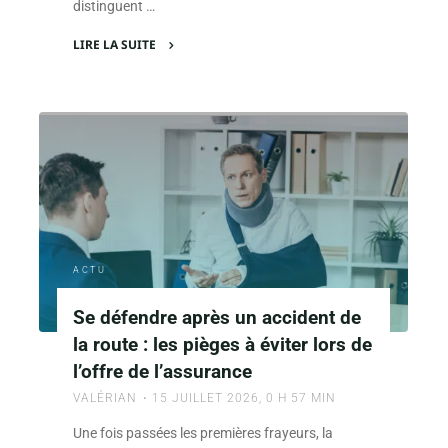
distinguent …
LIRE LA SUITE
"La
différence
entre
diffamation
et
calomnie
expliquée
simplement"
ACTU
Se défendre après un accident de
la route : les pièges à éviter lors de
l’offre de l’assurance
VALÉRIAN
15 JUILLET 2026, 0 H 57 MIN
Une fois passées les premières frayeurs, la