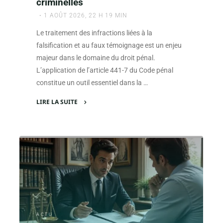
criminelles
1 AOÛT 2026, 22 H 19 MIN
Le traitement des infractions liées à la
falsification et au faux témoignage est un enjeu
majeur dans le domaine du droit pénal.
L’application de l’article 441-7 du Code pénal
constitue un outil essentiel dans la …
LIRE LA SUITE
"L’application
de
l’article
441-
7
du
Code
pénal
dans
ACTU
les