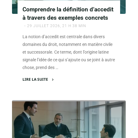
affaires
Comprendre la définition d’accedit
criminelles"
à travers des exemples concrets
29 JUILLET 2026, 21 H 38 MIN
La notion d’accedit est centrale dans divers
domaines du droit, notamment en matière civile
et successorale. Ce terme, dont l’origine latine
signale l’idée de ce qui s’ajoute ou se joint à autre
chose, prend des …
LIRE LA SUITE
"Comprendre
la
définition
d’accedit
à
travers
des