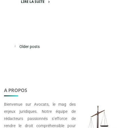
LIRE LA SUITE
"Les
dernières
évolutions
de
la
jurisprudence
Older posts
de
la
vidéosurveillance
de
la
copropriété
A PROPOS
à
connaître"
Bienvenue sur
Avocats
, le mag des
enjeux juridiques. Notre équipe de
rédacteurs passionnés s’efforce de
rendre le droit compréhensible pour