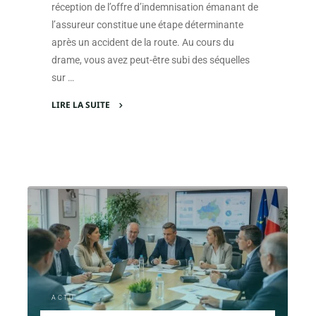
réception de l’offre d’indemnisation émanant de
l’assureur constitue une étape déterminante
après un accident de la route. Au cours du
drame, vous avez peut-être subi des séquelles
sur …
LIRE LA SUITE
"Se
défendre
après
un
accident
de
la
route
:
les
pièges
ACTU
à