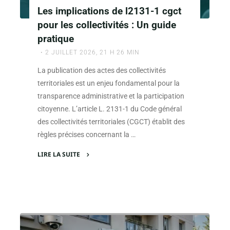
éviter
Les implications de l2131-1 cgct
lors
pour les collectivités : Un guide
de
pratique
l’offre
2 JUILLET 2026, 21 H 26 MIN
de
l’assurance"
La publication des actes des collectivités
territoriales est un enjeu fondamental pour la
transparence administrative et la participation
citoyenne. L’article L. 2131-1 du Code général
des collectivités territoriales (CGCT) établit des
règles précises concernant la …
LIRE LA SUITE
"Les
implications
de
l2131-
1
cgct