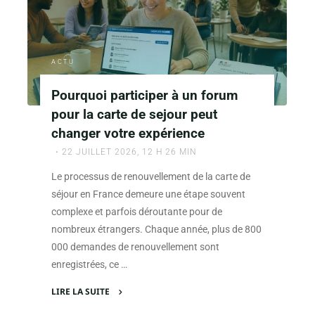
témoignage
influencent
le
verdict"
ACTU
Pourquoi participer à un forum
pour la carte de sejour peut
changer votre expérience
22 JUILLET 2026, 12 H 26 MIN
Le processus de renouvellement de la carte de
séjour en France demeure une étape souvent
complexe et parfois déroutante pour de
nombreux étrangers. Chaque année, plus de 800
000 demandes de renouvellement sont
enregistrées, ce …
LIRE LA SUITE
"Pourquoi