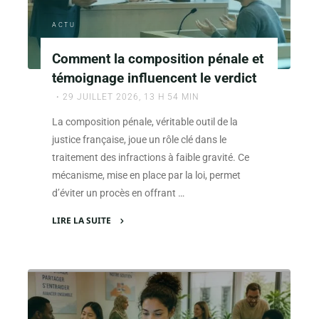
exemples
concrets"
ACTU
Comment la composition pénale et
témoignage influencent le verdict
29 JUILLET 2026, 13 H 54 MIN
La composition pénale, véritable outil de la
justice française, joue un rôle clé dans le
traitement des infractions à faible gravité. Ce
mécanisme, mise en place par la loi, permet
d’éviter un procès en offrant …
LIRE LA SUITE
"Comment
la
composition
pénale
et