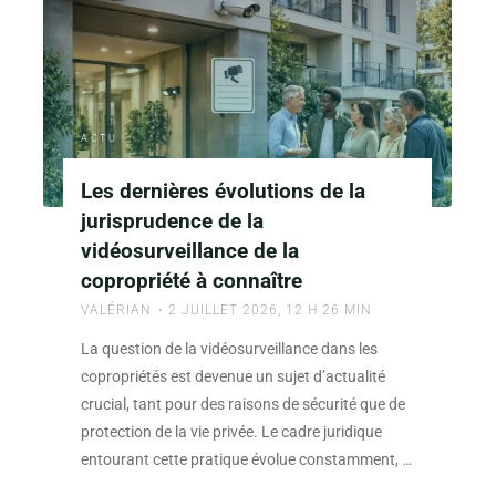
pour
les
collectivités
:
Un
ACTU
guide
pratique"
Les dernières évolutions de la
jurisprudence de la
vidéosurveillance de la
copropriété à connaître
VALÉRIAN
2 JUILLET 2026, 12 H 26 MIN
La question de la vidéosurveillance dans les
copropriétés est devenue un sujet d’actualité
crucial, tant pour des raisons de sécurité que de
protection de la vie privée. Le cadre juridique
entourant cette pratique évolue constamment, …