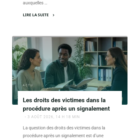
auxquelles …
LIRE LA SUITE
"L’heure
légale
pour
la
perquisition
:
implications
et
procédures
ACTU
à
respecter"
Les droits des victimes dans la
procédure après un signalement
3 AOÛT 2026, 14 H 18 MIN
La question des droits des victimes dans la
procédure après un signalement est d’une