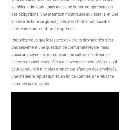
sembler intimidant, mais avec une bonne compréhension
des obligations, une attention minutieuse aux détails, et une
volonté de faire ce qui est juste, il est tout à fait possible
d’atteindre une conformité optimale.
Rappelez-vous que le respect des droits des salariés n’est
pas seulement une question de conformité légale, mais
aussi un moyen de promouvoir une culture d’entreprise
saine et respectueuse. C’est un investissement précieux qui
peut conduire à une plus grande satisfaction des employés,
une meilleure réputation et, en fin de compte, une réussite
commerciale durable.